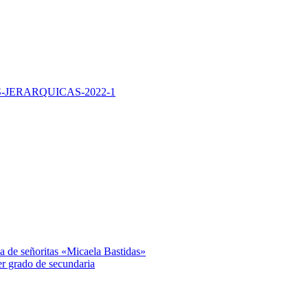
JERARQUICAS-2022-1
va de señoritas «Micaela Bastidas»
er grado de secundaria