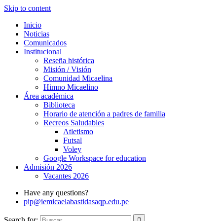
Skip to content
Inicio
Noticias
Comunicados
Institucional
Reseña histórica
Misión / Visión
Comunidad Micaelina
Himno Micaelino
Área académica
Biblioteca
Horario de atención a padres de familia
Recreos Saludables
Atletismo
Futsal
Voley
Google Workspace for education
Admisión 2026
Vacantes 2026
Have any questions?
pip@iemicaelabastidasaqp.edu.pe
Search for: