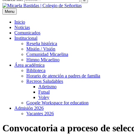
Menu
Inicio
Noticias
Comunicados
Institucional
Reseña histórica
Misión / Visión
Comunidad Micaelina
Himno Micaelino
Área académica
Biblioteca
Horario de atención a padres de familia
Recreos Saludables
Atletismo
Futsal
Voley
Google Workspace for education
Admisión 2026
Vacantes 2026
Convocatoria a proceso de selec