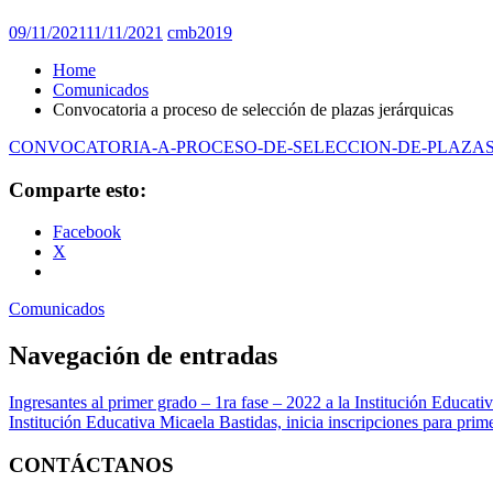
09/11/2021
11/11/2021
cmb2019
Home
Comunicados
Convocatoria a proceso de selección de plazas jerárquicas
CONVOCATORIA-A-PROCESO-DE-SELECCION-DE-PLAZAS-
Comparte esto:
Facebook
X
Comunicados
Navegación de entradas
Ingresantes al primer grado – 1ra fase – 2022 a la Institución Educati
Institución Educativa Micaela Bastidas, inicia inscripciones para prim
CONTÁCTANOS