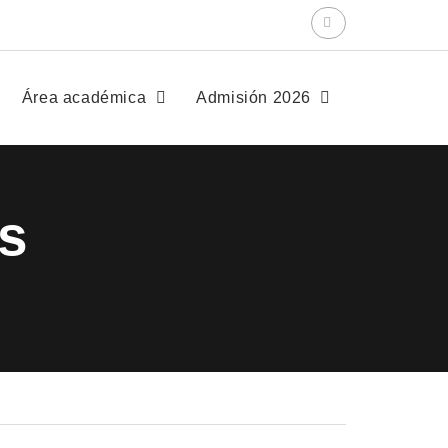
Área académica
Admisión 2026
as