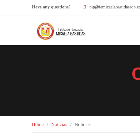
Have any questions?
pip@iemicaelabastidasaqp.e
Home
Noticias
Noticias